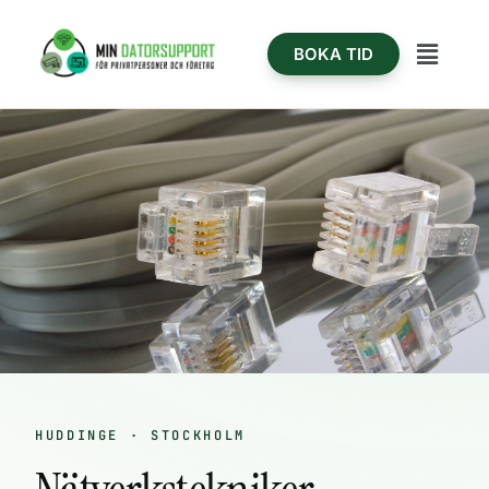
Hoppa
content
till
Meny
BOKA TID
innehåll
HUDDINGE · STOCKHOLM