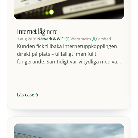
Internet låg nere
3 aug 2026
·
Nätverk & WiFi
·
Södermalm
·
Farshad
Kunden fick tillbaka internetuppkopplingen
direkt på plats – tillfälligt, men fullt
fungerande. Samtidigt var vi tydliga med vad
som egentligen pågick: felet…
Läs case