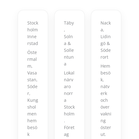
Stock
Täby
Nack
holm
,
a,
Inne
Soln
Lidin
rstad
a &
gö &
Solle
Söde
Öste
ntun
rort
rmal
a
m,
Hem
Vasa
Lokal
besö
stan,
närv
k,
Söde
aro
nätv
r,
norr
erk
Kung
a
och
shol
Stock
över
men
holm
vakni
hem
.
ng
besö
Föret
öster
k
ag
ut.