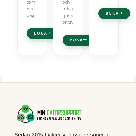
sam
och
ma
priva
BOKA
dag.
tpers
oner.
BOKA
BOKA
Sedan 2015 hjälper vi privatpersoner och