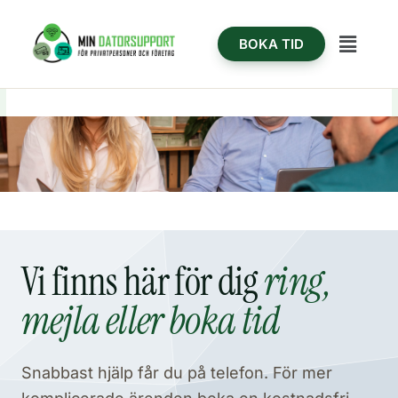
Hoppa
content
till
Meny
BOKA TID
innehåll
Vi finns här för dig
ring,
mejla eller boka tid
Snabbast hjälp får du på telefon. För mer