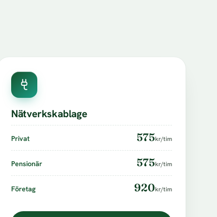
Nätverkskablage
575
Privat
kr/tim
575
Pensionär
kr/tim
920
Företag
kr/tim