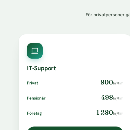
För privatpersoner gä
IT-Support
800
Privat
kr/tim
498
Pensionär
kr/tim
1 280
Företag
kr/tim