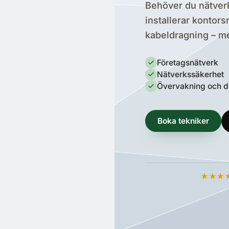
Behöver du nätverk
installerar kontors
kabeldragning – m
Företagsnätverk
Nätverkssäkerhet
Övervakning och dr
Boka tekniker
★★★