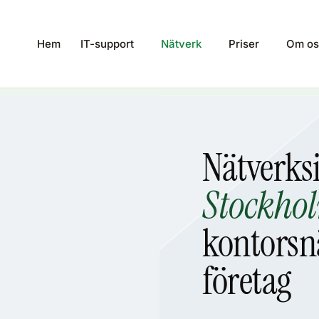
Hem
IT-support
Nätverk
Priser
Om os
Nätverksi
Stockho
kontorsn
företag