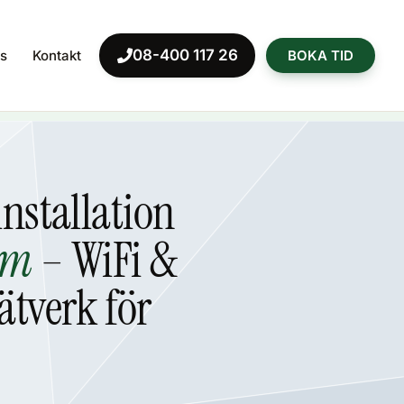
08-400 117 26
s
Kontakt
BOKA TID
nstallation
lm
– WiFi &
ätverk för