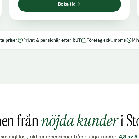
Boka tid
ta priser
Privat & pensionär efter RUT
Företag exkl. moms
Min
n från
nöjda kunder
i S
smidigt löst, riktiga recensioner från riktiga kunder.
4,8 av 5