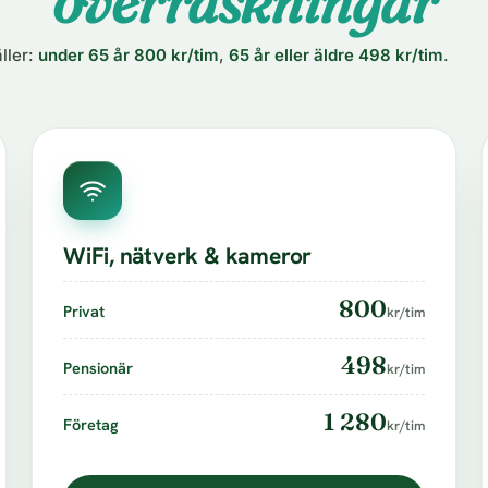
överraskningar
ller:
under 65 år 800 kr/tim
,
65 år eller äldre 498 kr/tim
.
WiFi, nätverk & kameror
800
Privat
kr/tim
498
Pensionär
kr/tim
1 280
Företag
kr/tim