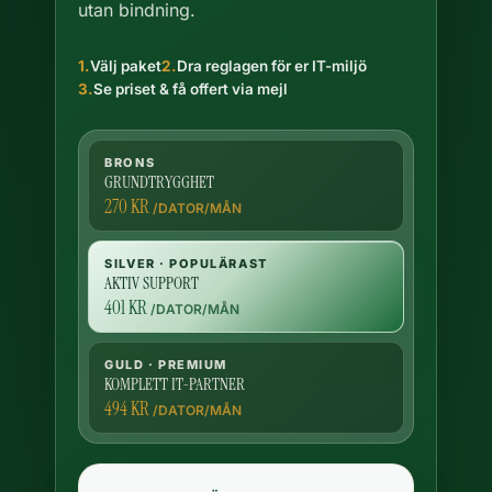
utan bindning.
1.
Välj paket
2.
Dra reglagen för er IT-miljö
3.
Se priset & få offert via mejl
BRONS
GRUNDTRYGGHET
270 KR
/DATOR/MÅN
SILVER · POPULÄRAST
AKTIV SUPPORT
401 KR
/DATOR/MÅN
GULD · PREMIUM
KOMPLETT IT-PARTNER
494 KR
/DATOR/MÅN