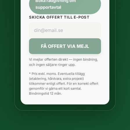
Boka rådgivning om
supportavtal
SKICKA OFFERT TILL E-POST
FÅ OFFERT VIA MEJL
Vi mejlar offerten direkt — ingen bindning,
och ingen säljare ringer upp.
* Pris exkl. moms. Eventuella tillägg
(etablering, hårdvara, extra projekt)
tillkommer enligt offert. För en korrekt offert
genomför vi gärna ett kort samtal.
Bindningstid 12 mån.