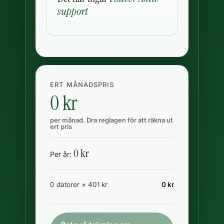
support
ERT MÅNADSPRIS
0
kr
per månad. Dra reglagen för att räkna ut
ert pris
0
kr
Per år:
0
datorer ×
401
kr
0
kr