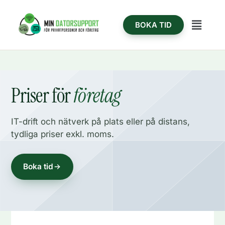
Hoppa
content
till
Meny
BOKA TID
innehåll
Priser för
företag
IT-drift och nätverk på plats eller på distans,
tydliga priser exkl. moms.
Boka tid