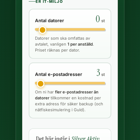
ER IT-MILJÖ
0
Antal datorer
st
Datorer som ska omfattas av
avtalet, vanligen
1 per anställd
.
Priset räknas per dator.
3
Antal e-postadresser
st
Om ni har
fler e-postadresser än
datorer
tillkommer en kostnad per
extra adress för säker backup (och
nätfiskesimulering i Guld).
Det här ingår i
Silver Aktiv