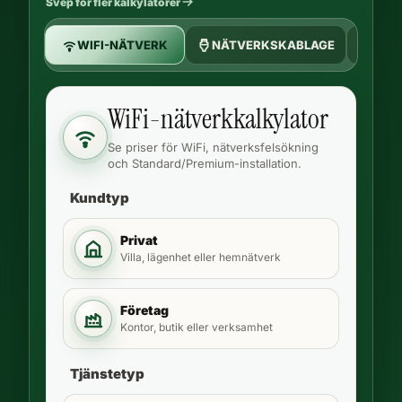
Svep för fler kalkylatorer
WIFI-NÄTVERK
NÄTVERKSKABLAGE
KAM
WiFi-nätverkkalkylator
Se priser för WiFi, nätverksfelsökning
och Standard/Premium-installation.
Kundtyp
Privat
Villa, lägenhet eller hemnätverk
Företag
Kontor, butik eller verksamhet
Tjänstetyp