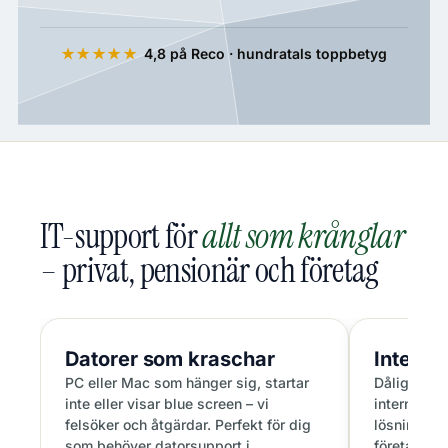
4,8 på Reco · hundratals toppbetyg
★★★★★
IT-support för
allt som krånglar
– privat, pensionär och företag
Datorer som
kraschar
Interne
PC eller Mac som hänger sig, startar
Dåligt WiF
inte eller visar blue screen – vi
internet. V
felsöker och åtgärdar. Perfekt för dig
lösningar s
som behöver datorsupport i
företagsnä