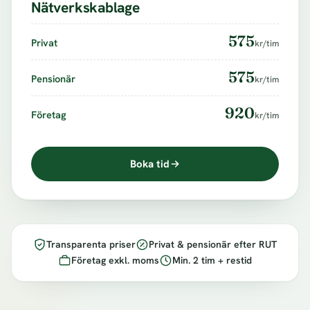
Nätverkskablage
575
Privat
kr/tim
575
Pensionär
kr/tim
920
Företag
kr/tim
Boka tid
Transparenta priser
Privat & pensionär efter RUT
Företag exkl. moms
Min. 2 tim + restid