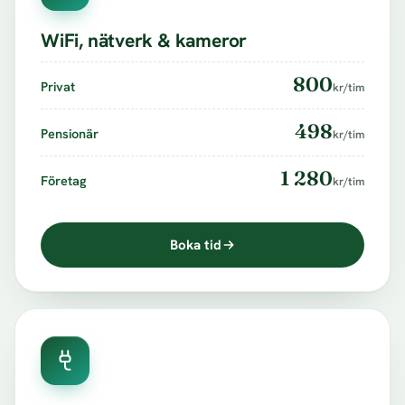
WiFi, nätverk & kameror
800
Privat
kr/tim
498
Pensionär
kr/tim
1 280
Företag
kr/tim
Boka tid