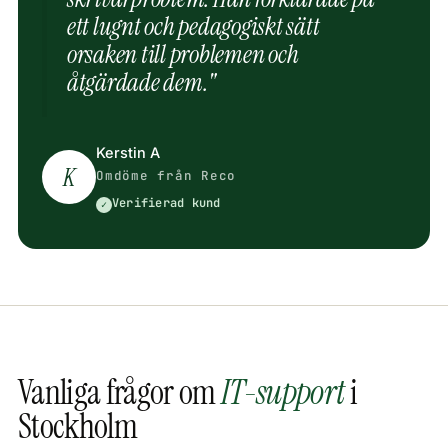
ett lugnt och pedagogiskt sätt
orsaken till problemen och
åtgärdade dem."
Kerstin A
K
Omdöme från Reco
Verifierad kund
✓
Vanliga frågor om
IT-support
i
Stockholm