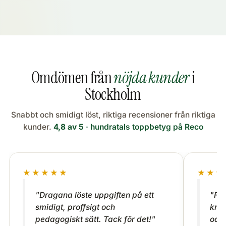
Omdömen från
nöjda kunder
i
Stockholm
Snabbt och smidigt löst, riktiga recensioner från riktiga
kunder.
4,8 av 5
· hundratals toppbetyg på Reco
★★★★★
★★★
"Dragana löste uppgiften på ett
"Fic
smidigt, proffsigt och
krån
pedagogiskt sätt. Tack för det!"
och 