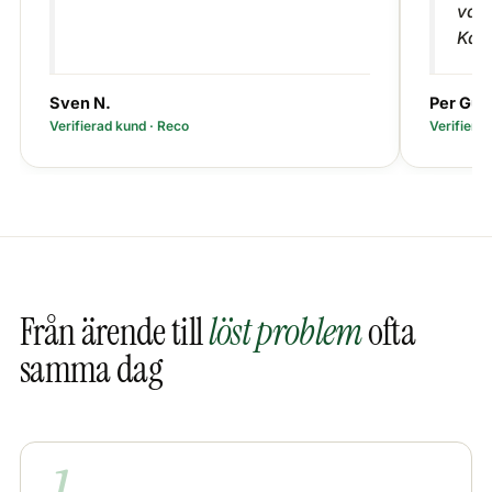
var 
Kan
Sven N.
Per Gun
Verifierad kund · Reco
Verifiera
Från ärende till
löst problem
ofta
samma dag