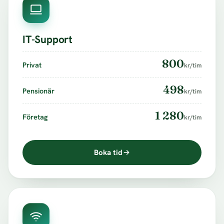
IT-Support
800
Privat
kr/tim
498
Pensionär
kr/tim
1 280
Företag
kr/tim
Boka tid