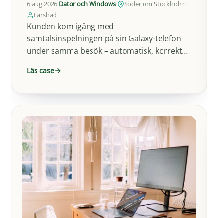
6 aug 2026
·
Dator och Windows
·
Söder om Stockholm
·
Farshad
Kunden kom igång med
samtalsinspelningen på sin Galaxy-telefon
under samma besök – automatisk, korrekt
inställd och redo att användas direkt.
Läs case
Telefonen gör…