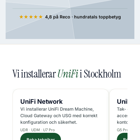
4,8 på Reco · hundratals toppbetyg
★★★★★
Vi installerar
UniFi
i Stockholm
UniFi
Network
UniFi
Pr
Vi installerar UniFi Dream Machine,
Tak- och v
Cloud Gateway och USG med korrekt
accesspunkt
konfiguration och säkerhet.
kontor och
UDR
UDM
U7 Pro
G5 Pro
NVR
Boka tekniker
Boka te