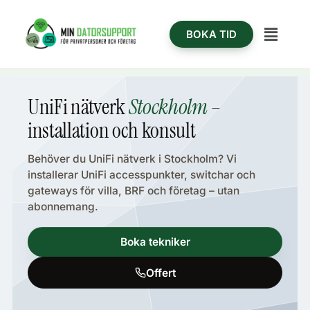
Hoppa
content
till
Meny
BOKA TID
innehåll
UniFi nätverk
Stockholm
–
installation och konsult
Behöver du UniFi nätverk i Stockholm? Vi
installerar UniFi accesspunkter, switchar och
gateways för villa, BRF och företag – utan
abonnemang.
Boka tekniker
Offert