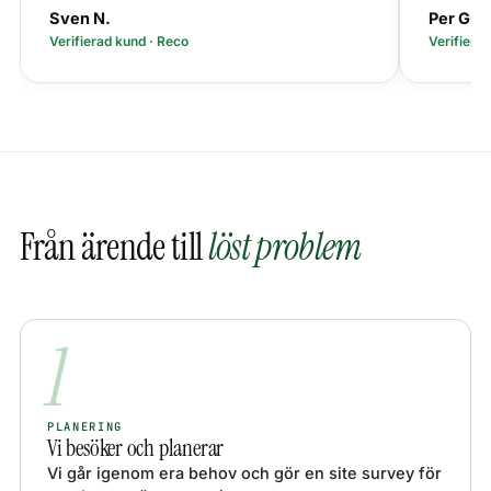
Sven N.
Per Gun
Verifierad kund · Reco
Verifiera
Från ärende till
löst problem
1
PLANERING
Vi besöker och planerar
Vi går igenom era behov och gör en site survey för