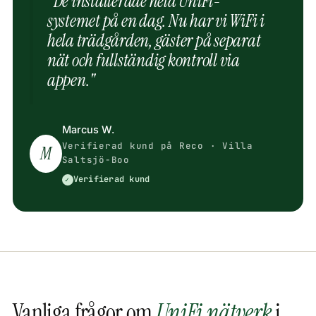
"De installerade hela UniFi-
systemet på en dag. Nu har vi WiFi i
hela trädgården, gäster på separat
nät och fullständig kontroll via
appen."
Marcus W.
Verifierad kund på Reco · Villa
M
Saltsjö-Boo
Verifierad kund
✓
Vanliga frågor om
UniFi nätverk
i