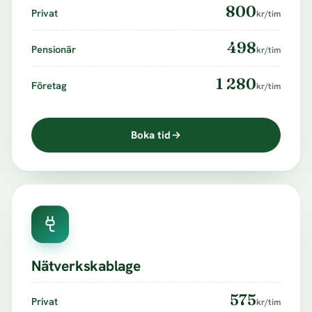
800
Privat
kr/tim
498
Pensionär
kr/tim
1 280
Företag
kr/tim
Boka tid
Nätverkskablage
575
Privat
kr/tim