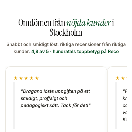
Omdömen från
nöjda kunder
i
Stockholm
Snabbt och smidigt löst, riktiga recensioner från riktiga
kunder.
4,8 av 5
· hundratals toppbetyg på Reco
★★★★★
★★★
"Dragana löste uppgiften på ett
"Fic
smidigt, proffsigt och
krån
pedagogiskt sätt. Tack för det!"
och 
var 
Kan