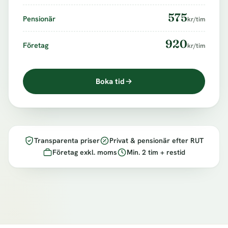
575
Pensionär
kr/tim
920
Företag
kr/tim
Boka tid
Transparenta priser
Privat & pensionär efter RUT
Företag exkl. moms
Min. 2 tim + restid