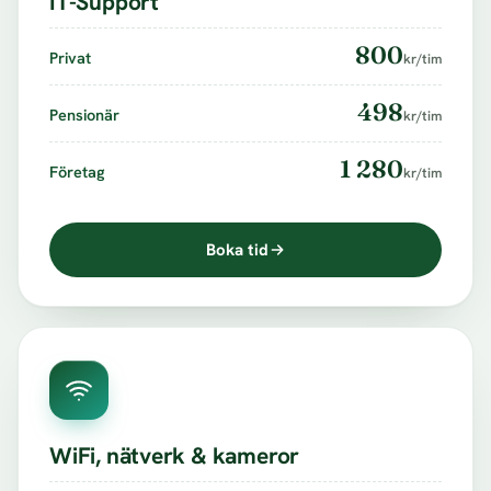
IT-Support
800
Privat
kr/tim
498
Pensionär
kr/tim
1 280
Företag
kr/tim
Boka tid
WiFi, nätverk & kameror