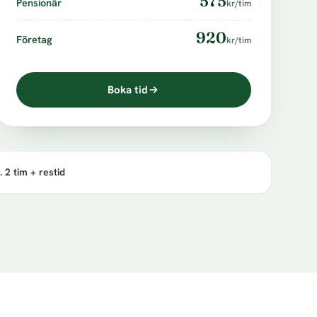
575
Pensionär
kr/tim
920
Företag
kr/tim
Boka tid
. 2 tim + restid