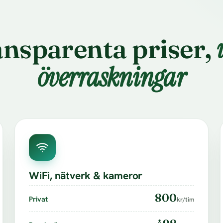
nsparenta priser,
överraskningar
WiFi, nätverk & kameror
800
Privat
kr/tim