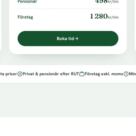
498
Pensionär
kr/tim
1 280
Företag
kr/tim
Boka tid
ta priser
Privat & pensionär efter RUT
Företag exkl. moms
Min