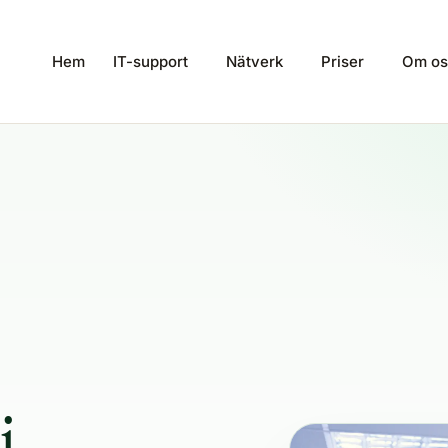
Hem
IT-support
Nätverk
Priser
Om os
i