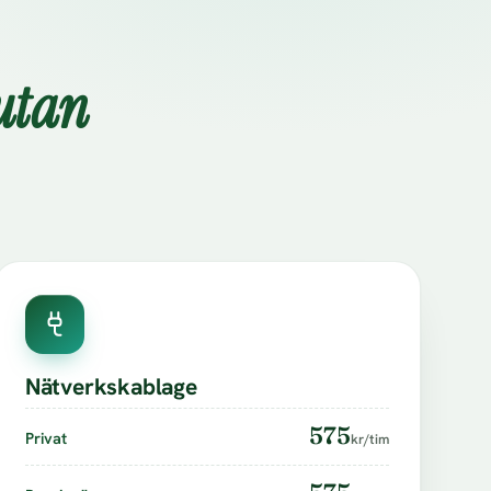
utan
Nätverkskablage
575
Privat
kr/tim