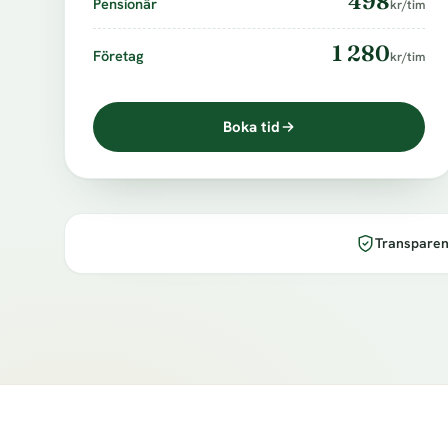
498
Pensionär
kr/tim
1 280
Företag
kr/tim
Boka tid
Transparen