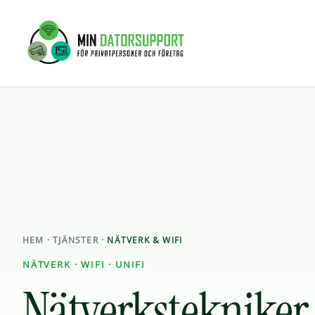
Hoppa
content
till
innehåll
HEM
· TJÄNSTER ·
NÄTVERK & WIFI
NÄTVERK · WIFI · UNIFI
Nätverkstekniker 