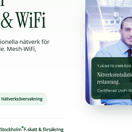
 & WiFi
ionella nätverk för
de. Mesh-WiFi,
TJÄNSTEOMRÅDE
Nätverksinstallati
restaurang.
Certifierad UniFi N
Nätverksövervakning
 Stockholm
F-skatt & försäkring