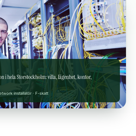
on i hela Storstockholm: villa, lägenhet, kontor,
etwork installatör · F-skatt