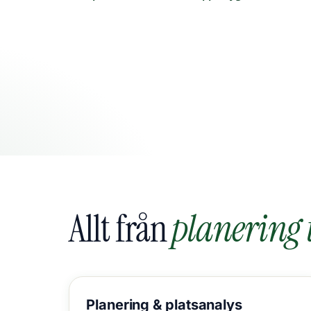
Allt från
planering t
Planering &
platsanalys