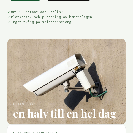
UniFi Protect och Reolink
Platsbesök och planering av kameralägen
Inget tvång på molnabonnemang
PLATSBESÖK
en halv till en hel dag
UTAN ABONNEMANGSAVGIFT