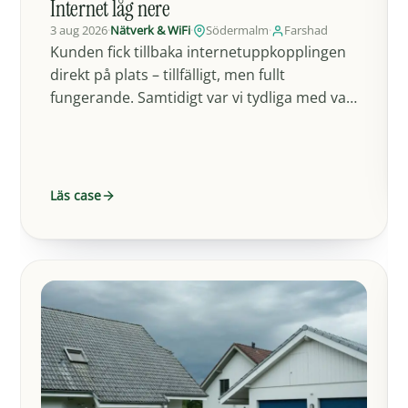
Internet låg nere
3 aug 2026
·
Nätverk & WiFi
·
Södermalm
·
Farshad
Kunden fick tillbaka internetuppkopplingen
direkt på plats – tillfälligt, men fullt
fungerande. Samtidigt var vi tydliga med vad
som egentligen pågick: felet…
Läs case