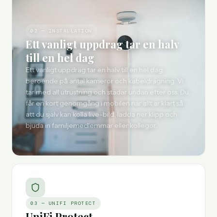
02 — INSTALLATION
Ett vanligt uppdrag tar en halv
till en hel dag
Ett vanligt uppdrag tar en halv till en hel dag,
beroende på antal kameror och kabeldragning. Vi
tar med all utrustning och städar undan efter oss. Du
får en kort genomgång i mobilen när allt är klart så
att du själv kan kolla live-bild, ladda ner klipp och
bjuda in familjemedlemmar eller kollegor.
03 — UNIFI PROTECT
UniFi Protect