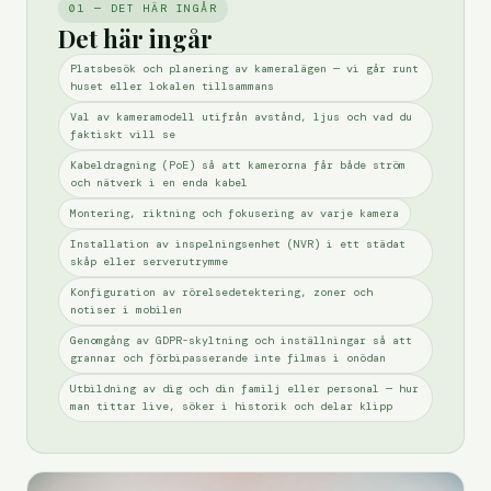
01 — DET HÄR INGÅR
Det här ingår
Platsbesök och planering av kameralägen — vi går runt
huset eller lokalen tillsammans
Val av kameramodell utifrån avstånd, ljus och vad du
faktiskt vill se
Kabeldragning (PoE) så att kamerorna får både ström
och nätverk i en enda kabel
Montering, riktning och fokusering av varje kamera
Installation av inspelningsenhet (NVR) i ett städat
skåp eller serverutrymme
Konfiguration av rörelsedetektering, zoner och
notiser i mobilen
Genomgång av GDPR-skyltning och inställningar så att
grannar och förbipasserande inte filmas i onödan
Utbildning av dig och din familj eller personal — hur
man tittar live, söker i historik och delar klipp