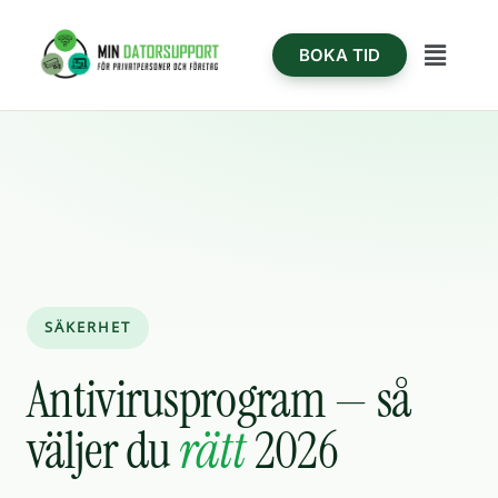
Hoppa
content
till
Meny
BOKA TID
innehåll
SÄKERHET
Antivirusprogram — så
väljer du
rätt
2026