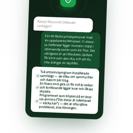
Räcker Microsoft Defender
verkligen?
För de flesta privatpersoner med
en uppdaterad Windows 11-dator:
ja. Defender ligger numera i topp i
oberoende tester som AV-Test. Det
viktigaste är att Windows Update
får köra som den ska, och att du
inte stänger av skyddet.
Två antivirusprogram installerade
samtidigt — de slåss om samma filer
och datorn blir trög.
En licens som gick ut för två år sedan
och fortfarande ligger kvar och låtsas
skydda.
Programmet som köptes på en pop-
up-annons (”Din dator är infekterad
— klicka här”) — det är ofta själva
problemet, inte lösningen.